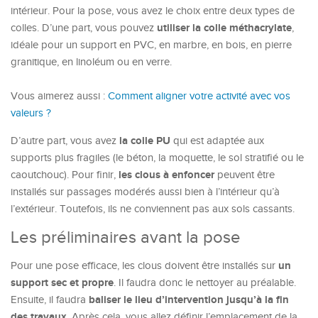
intérieur. Pour la pose, vous avez le choix entre deux types de
utiliser la colle méthacrylate
colles. D’une part, vous pouvez
,
idéale pour un support en PVC, en marbre, en bois, en pierre
granitique, en linoléum ou en verre.
Vous aimerez aussi :
Comment aligner votre activité avec vos
valeurs ?
la colle PU
D’autre part, vous avez
qui est adaptée aux
supports plus fragiles (le béton, la moquette, le sol stratifié ou le
les clous à enfoncer
caoutchouc). Pour finir,
peuvent être
installés sur passages modérés aussi bien à l’intérieur qu’à
l’extérieur. Toutefois, ils ne conviennent pas aux sols cassants.
Les préliminaires avant la pose
un
Pour une pose efficace, les clous doivent être installés sur
support sec et propre
. Il faudra donc le nettoyer au préalable.
baliser le lieu d’intervention jusqu’à la fin
Ensuite, il faudra
des travaux
. Après cela, vous allez définir l’emplacement de la