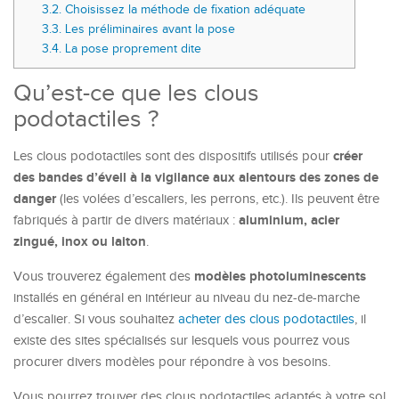
3.2.
Choisissez la méthode de fixation adéquate
3.3.
Les préliminaires avant la pose
3.4.
La pose proprement dite
Qu’est-ce que les clous
podotactiles ?
créer
Les clous podotactiles sont des dispositifs utilisés pour
des bandes d’éveil à la vigilance aux alentours des zones de
danger
(les volées d’escaliers, les perrons, etc.). Ils peuvent être
aluminium, acier
fabriqués à partir de divers matériaux :
zingué, inox ou laiton
.
modèles photoluminescents
Vous trouverez également des
installés en général en intérieur au niveau du nez-de-marche
d’escalier. Si vous souhaitez
acheter des clous podotactiles
, il
existe des sites spécialisés sur lesquels vous pourrez vous
procurer divers modèles pour répondre à vos besoins.
Vous pourrez trouver des clous podotactiles adaptés à votre sol