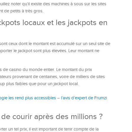
lez noter qu’il existe des machines à sous sur les sites
t de petits à très gros.
ackpots locaux et les jackpots en
 sont ceux dont le montant est accumulé sur un seul site de
porter le jackpot sont plus élevées. Leur montant ne
tes de casino du monde entier. Le montant du prix
eurs provenant de centaines, voire de milliers de sites
up plus faibles que pour un jackpot local.
gie les rend plus accessibles – l’avis d’expert de Frumzi
 de courir après des millions ?
 un tel prix, il est important de tenir compte de la