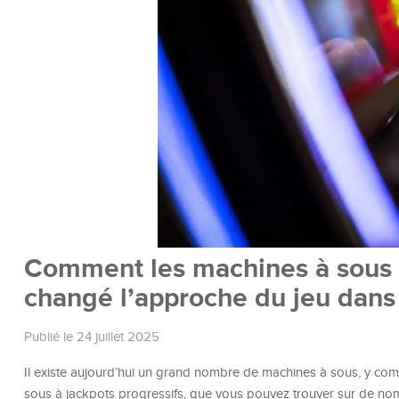
Comment les machines à sous à
changé l’approche du jeu dans 
Publié le 24 juillet 2025
Il existe aujourd’hui un grand nombre de machines à sous, y comp
sous à jackpots progressifs, que vous pouvez trouver sur de nom