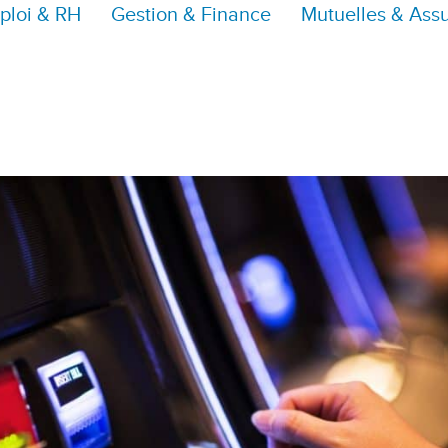
ploi & RH
Gestion & Finance
Mutuelles & Ass