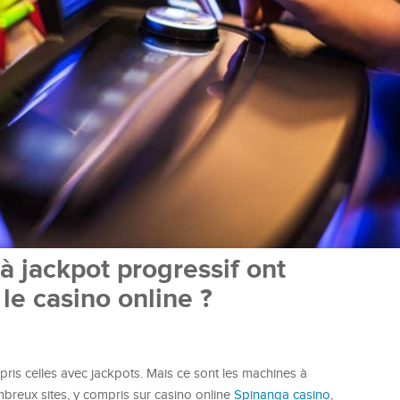
 jackpot progressif ont
le casino online ?
ris celles avec jackpots. Mais ce sont les machines à
breux sites, y compris sur casino online
Spinanga casino
,