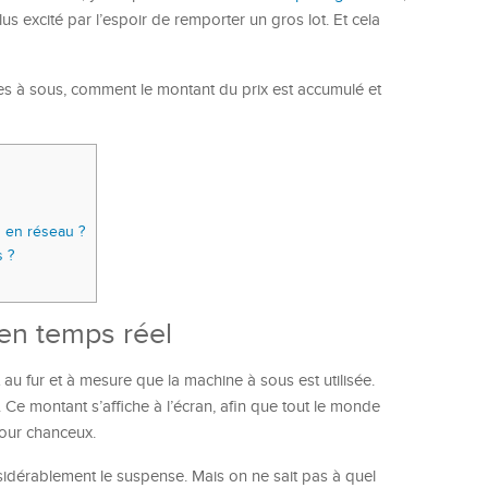
us excité par l’espoir de remporter un gros lot. Et cela
es à sous, comment le montant du prix est accumulé et
s en réseau ?
s ?
 en temps réel
u fur et à mesure que la machine à sous est utilisée.
é. Ce montant s’affiche à l’écran, afin que tout le monde
tour chanceux.
idérablement le suspense. Mais on ne sait pas à quel