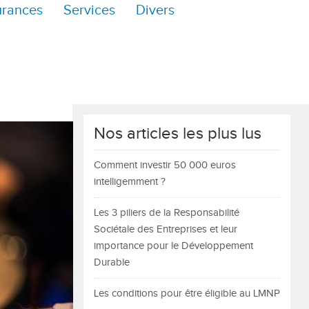
urances
Services
Divers
Nos articles les plus lus
Comment investir 50 000 euros
intelligemment ?
Les 3 piliers de la Responsabilité
Sociétale des Entreprises et leur
importance pour le Développement
Durable
Les conditions pour être éligible au LMNP