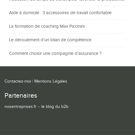
Aide à domicile : 3 accessoires de travail confortable
La formation de coaching Max Piccinini
Le déroulement d'un bilan de compétence
Comment choisir une compagnie d’assurance ?
Contactez-moi
|
Mentions Légales
Partenaires
nosentreprises.fr
–
le blog du b2b