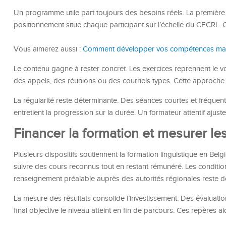
Un programme utile part toujours des besoins réels. La première 
positionnement situe chaque participant sur l’échelle du CECRL. Ce
Vous aimerez aussi :
Comment développer vos compétences man
Le contenu gagne à rester concret. Les exercices reprennent le v
des appels, des réunions ou des courriels types. Cette approche 
La régularité reste déterminante. Des séances courtes et fréquente
entretient la progression sur la durée. Un formateur attentif ajus
Financer la formation et mesurer les
Plusieurs dispositifs soutiennent la formation linguistique en Be
suivre des cours reconnus tout en restant rémunéré. Les conditions 
renseignement préalable auprès des autorités régionales reste do
La mesure des résultats consolide l’investissement. Des évaluatio
final objective le niveau atteint en fin de parcours. Ces repères ai