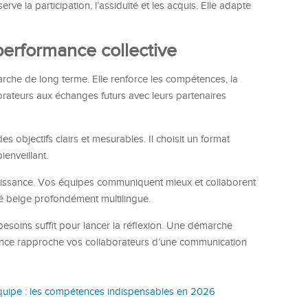
rve la participation, l’assiduité et les acquis. Elle adapte
performance collective
arche de long terme. Elle renforce les compétences, la
orateurs aux échanges futurs avec leurs partenaires
es objectifs clairs et mesurables. Il choisit un format
ienveillant.
croissance. Vos équipes communiquent mieux et collaborent
hé belge profondément multilingue.
esoins suffit pour lancer la réflexion. Une démarche
 séance rapproche vos collaborateurs d’une communication
quipe : les compétences indispensables en 2026