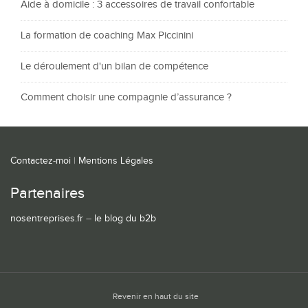
Aide à domicile : 3 accessoires de travail confortable
La formation de coaching Max Piccinini
Le déroulement d'un bilan de compétence
Comment choisir une compagnie d’assurance ?
Contactez-moi
|
Mentions Légales
Partenaires
nosentreprises.fr
–
le blog du b2b
Revenir en haut du site