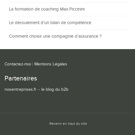
La formation de coaching Max Piccinini
Le déroulement d'un bilan de compétence
Comment choisir une compagnie d’assurance ?
Contactez-moi
|
Mentions Légales
Partenaires
nosentreprises.fr
–
le blog du b2b
Revenir en haut du site