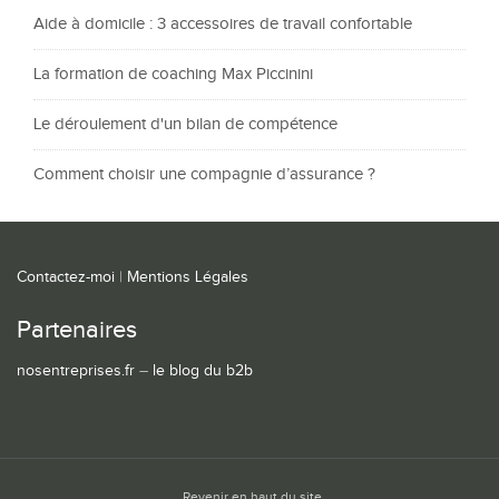
Aide à domicile : 3 accessoires de travail confortable
La formation de coaching Max Piccinini
Le déroulement d'un bilan de compétence
Comment choisir une compagnie d’assurance ?
Contactez-moi
|
Mentions Légales
Partenaires
nosentreprises.fr
–
le blog du b2b
Revenir en haut du site