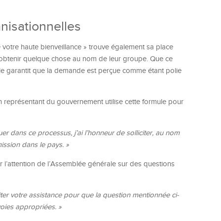
nisationnelles
de votre haute bienveillance » trouve également sa place
 obtenir quelque chose au nom de leur groupe. Que ce
mule garantit que la demande est perçue comme étant polie
un représentant du gouvernement utilise cette formule pour
r dans ce processus, j’ai l’honneur de solliciter, au nom
ission dans le pays. »
er l’attention de l’Assemblée générale sur des questions
citer votre assistance pour que la question mentionnée ci-
voies appropriées. »