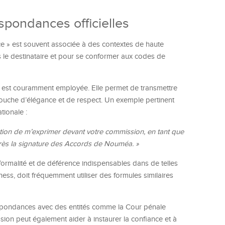
spondances officielles
ance » est souvent associée à des contextes de haute
rs le destinataire et pour se conformer aux codes de
 est couramment employée. Elle permet de transmettre
ouche d’élégance et de respect. Un exemple pertinent
tionale :
risation de m’exprimer devant votre commission, en tant que
près la signature des Accords de Nouméa. »
 formalité et de déférence indispensables dans de telles
ness, doit fréquemment utiliser des formules similaires
espondances avec des entités comme la Cour pénale
sion peut également aider à instaurer la confiance et à