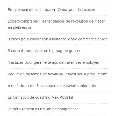
Équipement de construction : Optez pour la location
Expert-comptable : les tendances de l’évolution de métier
en plein essor
3 idées pour choisir son assurance locale commerciale vide
5 conseils pour vider un big bag de gravier
4 astuces pour gérer le temps de travail des employés
Réduction du temps de travail pour favoriser la productivité
Aide à domicile : 3 accessoires de travail confortable
La formation de coaching Max Piccinini
Le déroulement d'un bilan de compétence