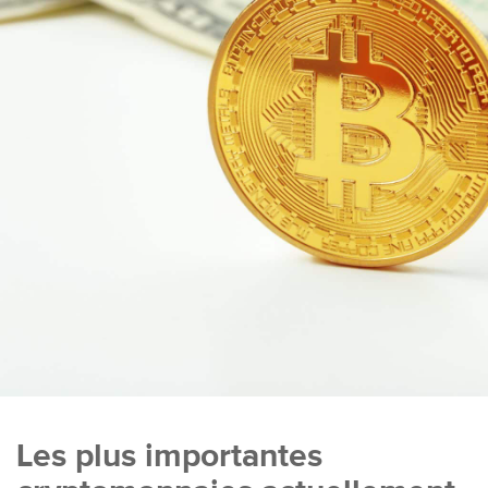
Les plus importantes