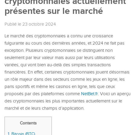
cryptomonnaies actuellement
présentes sur le marché
Publié le 23 octobre 2024
Le marché des cryptomonnaies a connu une croissance
fulgurante au cours des dernières années, et 2024 ne fait pas
exception. Plusieurs cryptomonnaies se distinguent non
seulement par leur valeur mais aussi par leurs utilisations
variées, qui vont bien au-delà des simples transactions
financières. En effet, certaines cryptomonnaies jouent désormais
un rôle majeur dans des secteurs comme les jeux en ligne, les
paris sportifs et même les casinos en ligne, tels que ceux
proposés par des plateformes comme
NetBet.fr
. Voici un aperçu
des cryptomonnaies les plus importantes actuellement sur le
marché et de leurs champs d’application.
Contents
1.
Bitcoin (BTC)