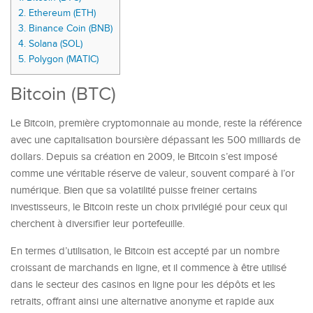
2.
Ethereum (ETH)
3.
Binance Coin (BNB)
4.
Solana (SOL)
5.
Polygon (MATIC)
Bitcoin (BTC)
Le Bitcoin, première cryptomonnaie au monde, reste la référence
avec une capitalisation boursière dépassant les 500 milliards de
dollars. Depuis sa création en 2009, le Bitcoin s’est imposé
comme une véritable réserve de valeur, souvent comparé à l’or
numérique. Bien que sa volatilité puisse freiner certains
investisseurs, le Bitcoin reste un choix privilégié pour ceux qui
cherchent à diversifier leur portefeuille.
En termes d’utilisation, le Bitcoin est accepté par un nombre
croissant de marchands en ligne, et il commence à être utilisé
dans le secteur des casinos en ligne pour les dépôts et les
retraits, offrant ainsi une alternative anonyme et rapide aux