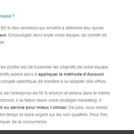
alisé ?
e 90 % des vendeurs qui arrivent à atteindre leur quota
aux
. Encouragez alors toute votre équipe, du comité de
de.
les profits est de fusionner les objectifs de votre équipe
appliquer la méthode d’Account
ectifs aidera alors à
n compte spécifique de manière à lui adapter des offres.
ts de l’entreprise de 15 % environ et aidera dans le même
nne, il va falloir revoir votre stratégie marketing. Il
t ou service pour mieux l’utiliser
. De plus, vous devez
re temps et votre argent sur les non qualifiés. Pour finir,
rquer de la concurrence.