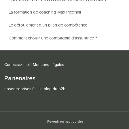
La formation de coaching Max Piccinini
Le déroulement d'un bilan de compétence
Comment choisir une compagnie d’assurance ?
Contactez-moi
|
Mentions Légales
Partenaires
nosentreprises.fr
–
le blog du b2b
Revenir en haut du site