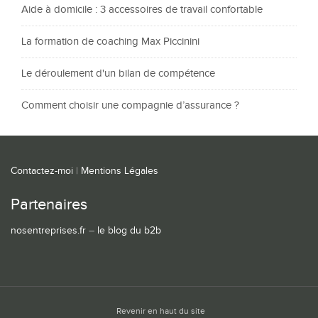
Aide à domicile : 3 accessoires de travail confortable
La formation de coaching Max Piccinini
Le déroulement d'un bilan de compétence
Comment choisir une compagnie d’assurance ?
Contactez-moi
|
Mentions Légales
Partenaires
nosentreprises.fr
–
le blog du b2b
Revenir en haut du site