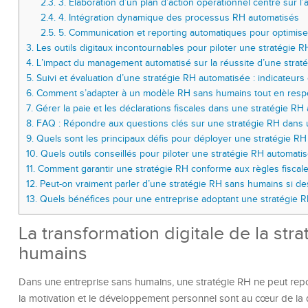
2.3.
3. Élaboration d’un plan d’action opérationnel centré sur l’
2.4.
4. Intégration dynamique des processus RH automatisés
2.5.
5. Communication et reporting automatiques pour optimiser
3.
Les outils digitaux incontournables pour piloter une stratégie 
4.
L’impact du management automatisé sur la réussite d’une stra
5.
Suivi et évaluation d’une stratégie RH automatisée : indicateurs
6.
Comment s’adapter à un modèle RH sans humains tout en respect
7.
Gérer la paie et les déclarations fiscales dans une stratégie RH
8.
FAQ : Répondre aux questions clés sur une stratégie RH dans 
9.
Quels sont les principaux défis pour déployer une stratégie R
10.
Quels outils conseillés pour piloter une stratégie RH automati
11.
Comment garantir une stratégie RH conforme aux règles fiscales
12.
Peut-on vraiment parler d’une stratégie RH sans humains si de
13.
Quels bénéfices pour une entreprise adoptant une stratégie RH
La transformation digitale de la st
humains
Dans une entreprise sans humains, une stratégie RH ne peut repos
la motivation et le développement personnel sont au cœur de la d