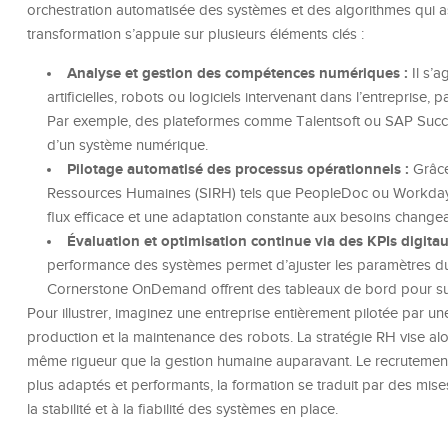
orchestration automatisée des systèmes et des algorithmes qui as
transformation s’appuie sur plusieurs éléments clés :
Analyse et gestion des compétences numériques :
Il s’a
artificielles, robots ou logiciels intervenant dans l’entrepris
Par exemple, des plateformes comme Talentsoft ou SAP Succe
d’un système numérique.
Pilotage automatisé des processus opérationnels :
Grâce
Ressources Humaines (SIRH) tels que PeopleDoc ou Workday, l
flux efficace et une adaptation constante aux besoins changean
Évaluation et optimisation continue via des KPIs digitau
performance des systèmes permet d’ajuster les paramètres
Cornerstone OnDemand offrent des tableaux de bord pour suivr
Pour illustrer, imaginez une entreprise entièrement pilotée par une
production et la maintenance des robots. La stratégie RH vise alo
même rigueur que la gestion humaine auparavant. Le recrutement d
plus adaptés et performants, la formation se traduit par des mises 
la stabilité et à la fiabilité des systèmes en place.