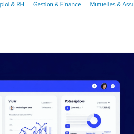
ploi & RH
Gestion & Finance
Mutuelles & Ass