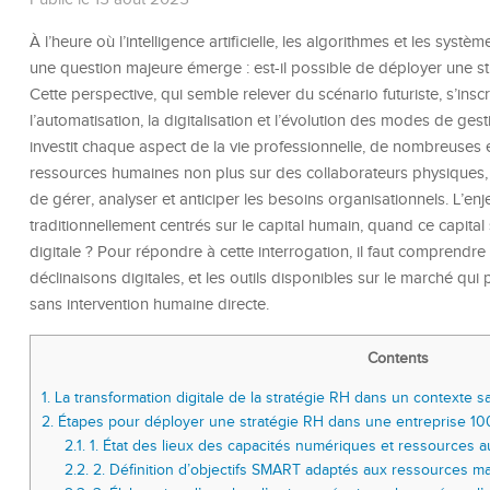
À l’heure où l’intelligence artificielle, les algorithmes et les sys
une question majeure émerge : est-il possible de déployer une 
Cette perspective, qui semble relever du scénario futuriste, s’ins
l’automatisation, la digitalisation et l’évolution des modes de ge
investit chaque aspect de la vie professionnelle, de nombreuses en
ressources humaines non plus sur des collaborateurs physiques, 
de gérer, analyser et anticiper les besoins organisationnels. L’en
traditionnellement centrés sur le capital humain, quand ce capital
digitale ? Pour répondre à cette interrogation, il faut comprendr
déclinaisons digitales, et les outils disponibles sur le marché qui 
sans intervention humaine directe.
Contents
1.
La transformation digitale de la stratégie RH dans un contexte 
2.
Étapes pour déployer une stratégie RH dans une entreprise 1
2.1.
1. État des lieux des capacités numériques et ressources 
2.2.
2. Définition d’objectifs SMART adaptés aux ressources m