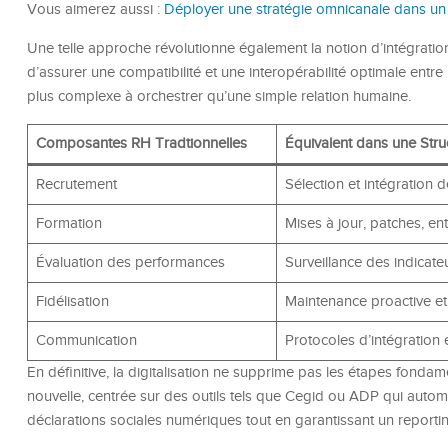
Vous aimerez aussi :
Déployer une stratégie omnicanale dans un s
Une telle approche révolutionne également la notion d’intégratio
d’assurer une compatibilité et une interopérabilité optimale entre le
plus complexe à orchestrer qu’une simple relation humaine.
Composantes RH Tradtionnelles
Équivalent dans une Str
Recrutement
Sélection et intégration d
Formation
Mises à jour, patches, e
Évaluation des performances
Surveillance des indicate
Fidélisation
Maintenance proactive et
Communication
Protocoles d’intégration 
En définitive, la digitalisation ne supprime pas les étapes fonda
nouvelle, centrée sur des outils tels que Cegid ou ADP qui automati
déclarations sociales numériques tout en garantissant un reporti