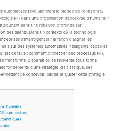
tèmes automatisés révolutionnent le monde de l’entreprise,
stratégie RH dans une organisation dépourvue d’humains ?
crit pourtant dans une réflexion profonde sur
stion des talents. Dans un contexte où la technologie
treprises s’interrogent sur la façon d’aligner les
mais sur des systèmes automatisés intelligents, capables
jeu est de taille : comment orchestrer des processus RH,
 se transforme, disparaît ou se réinvente sous forme
e les fondements d’une stratégie RH classique, ses
permettent de concevoir, piloter et ajuster cette stratégie
sans humains
00% automatisée
automatiques
achine