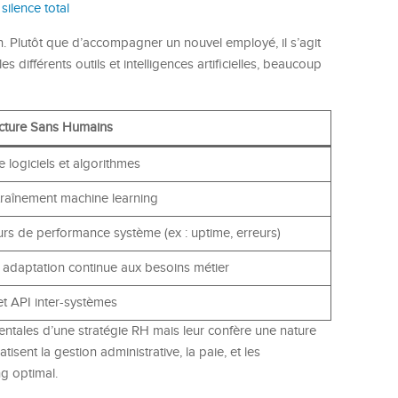
ilence total
n. Plutôt que d’accompagner un nouvel employé, il s’agit
s différents outils et intelligences artificielles, beaucoup
ucture Sans Humains
e logiciels et algorithmes
ntraînement machine learning
urs de performance système (ex : uptime, erreurs)
 adaptation continue aux besoins métier
et API inter-systèmes
mentales d’une stratégie RH mais leur confère une nature
sent la gestion administrative, la paie, et les
ng optimal.