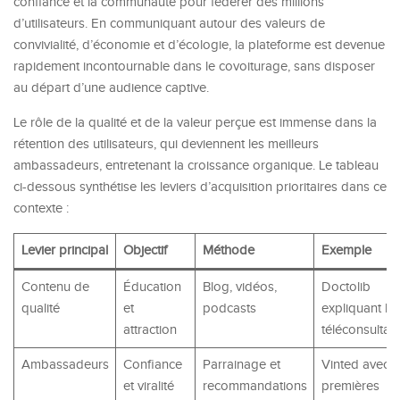
confiance et la communauté pour fédérer des millions
d’utilisateurs. En communiquant autour des valeurs de
convivialité, d’économie et d’écologie, la plateforme est devenue
rapidement incontournable dans le covoiturage, sans disposer
au départ d’une audience captive.
Le rôle de la qualité et de la valeur perçue est immense dans la
rétention des utilisateurs, qui deviennent les meilleurs
ambassadeurs, entretenant la croissance organique. Le tableau
ci-dessous synthétise les leviers d’acquisition prioritaires dans ce
contexte :
Levier principal
Objectif
Méthode
Exemple
Contenu de
Éducation
Blog, vidéos,
Doctolib
qualité
et
podcasts
expliquant la
attraction
téléconsultati
Ambassadeurs
Confiance
Parrainage et
Vinted avec l
et viralité
recommandations
premières