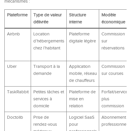
mécanismes :
Plateforme
Type de valeur
Structure
Modèle
délivrée
interne
économique
Airbnb
Location
Plateforme
Commission
d’hébergements
digitale légère
sur
chez l’habitant
réservations
Uber
Transport à la
Application
Commission
demande
mobile, réseau
sur courses
de chauffeurs
TaskRabbit
Petites tâches et
Plateforme de
Forfait/service
services à
mise en
plus
domicile
relation
commission
Doctolib
Prise de
Logiciel SaaS
Abonnement
rendez-vous
pour
professionnel