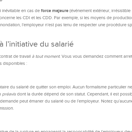
force majeure
si inévitable en cas de
(événement extérieur, irrésistible 
e concerne les CDI et les CDD. Par exemple, si les moyens de producti
ne inondation, l’employeur n’est pas tenu de respecter une procédure s
 l’initiative du salarié
ontrat de travail
à tout moment
. Vous vous demandez comment arrete
ns disponibles :
aire du salarié de quitter son emploi. Aucun formalisme particulier ne
un
préavis
dont la durée dépend de son statut. Cependant, il est possi
 demande peut émaner du salarié ou de l’employeur. Notez qu’aucun
mission.
iative de la rupture en engageant la responsabilité de l’employeur deva