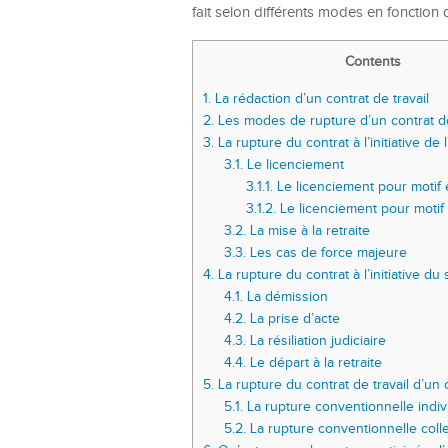
fait selon différents modes en fonction 
Contents
1.
La rédaction d’un contrat de travail
2.
Les modes de rupture d’un contrat de
3.
La rupture du contrat à l’initiative de
3.1.
Le licenciement
3.1.1.
Le licenciement pour motif
3.1.2.
Le licenciement pour motif
3.2.
La mise à la retraite
3.3.
Les cas de force majeure
4.
La rupture du contrat à l’initiative du 
4.1.
La démission
4.2.
La prise d’acte
4.3.
La résiliation judiciaire
4.4.
Le départ à la retraite
5.
La rupture du contrat de travail d’u
5.1.
La rupture conventionnelle indiv
5.2.
La rupture conventionnelle colle