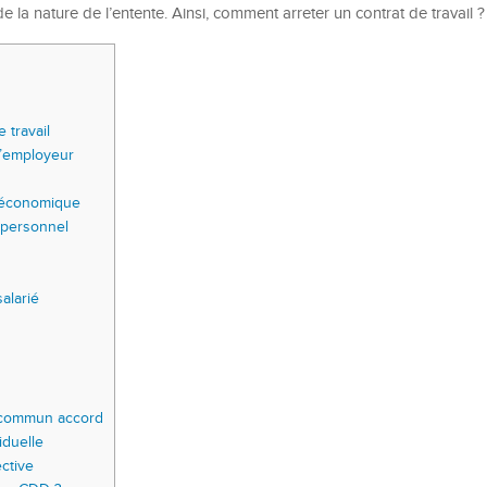
de la nature de l’entente. Ainsi, comment arreter un contrat de travail 
 travail
 l’employeur
 économique
 personnel
salarié
n commun accord
iduelle
ctive