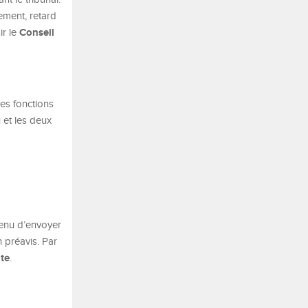
ement, retard
Conseil
ir le
ses fonctions
 et les deux
 tenu d’envoyer
 préavis. Par
ite
.