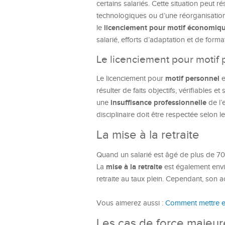
certains salariés. Cette situation peut r
technologiques ou d’une réorganisation
licenciement pour motif économiq
le
salarié, efforts d’adaptation et de forma
Le licenciement pour motif
motif personnel
Le licenciement pour
e
résulter de faits objectifs, vérifiables e
insuffisance professionnelle
une
de l’
disciplinaire doit être respectée selon l
La mise à la retraite
Quand un salarié est âgé de plus de 70 
mise à la retraite
La
est également envis
retraite au taux plein. Cependant, son 
Vous aimerez aussi :
Comment mettre en 
Les cas de force majeur