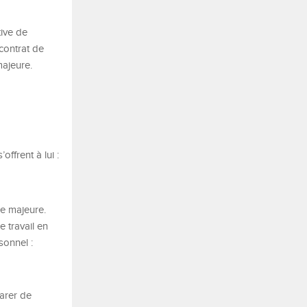
tive de
contrat de
 majeure.
offrent à lui :
ce majeure.
e travail en
rsonnel :
parer de