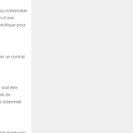
ou irréversible
on d’une
pécifique pour
r un contrat
 doit être
ble de
e indemnité
nt le tribunal.