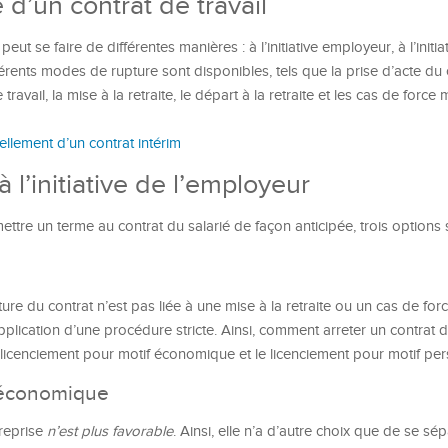
d’un contrat de travail
eut se faire de différentes manières : à l’initiative employeur, à l’initia
ents modes de rupture sont disponibles, tels que la prise d’acte du 
e travail, la mise à la retraite, le départ à la retraite et les cas de force
ellement d’un contrat intérim
 l’initiative de l’employeur
tre un terme au contrat du salarié de façon anticipée, trois options s’
ure du contrat n’est pas liée à une mise à la retraite ou un cas de for
application d’une procédure stricte. Ainsi, comment arreter un contrat d
e licenciement pour motif économique et le licenciement pour motif pe
f économique
treprise
n’est plus favorable
. Ainsi, elle n’a d’autre choix que de se sé