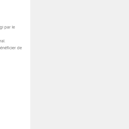
gi par le
al.
énéficier de