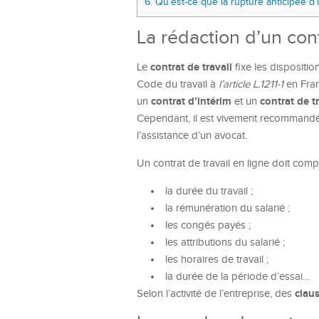
6.
Qu’est-ce que la rupture anticipée 
La rédaction d’un cont
contrat de travail
Le
fixe les disposition
Code du travail à
l’article L.1211-1
en Fran
contrat
d’intérim
contrat de t
un
et un
Cependant, il est vivement recommandé 
l’assistance d’un avocat.
Un contrat de travail en ligne doit comp
la durée du travail ;
la rémunération du salarié ;
les congés payés ;
les attributions du salarié ;
les horaires de travail ;
la durée de la période d’essai…
clau
Selon l’activité de l’entreprise, des