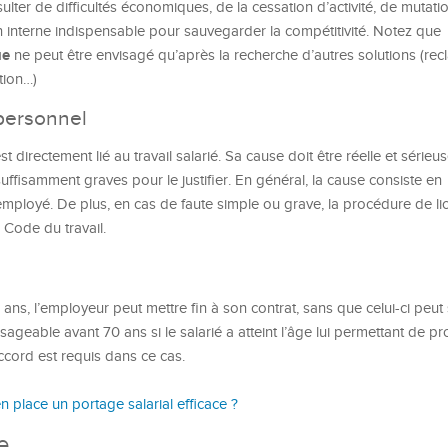
ésulter de difficultés économiques, de la cessation d’activité, de mutati
 interne indispensable pour sauvegarder la compétitivité. Notez que
ue
ne peut être envisagé qu’après la recherche d’autres solutions (re
tion…)
 personnel
st directement lié au travail salarié. Sa cause doit être réelle et sérieuse.
t suffisamment graves pour le justifier. En général, la cause consiste en
employé. De plus, en cas de faute simple ou grave, la procédure de l
e Code du travail.
ans, l’employeur peut mettre fin à son contrat, sans que celui-ci peut
ageable avant 70 ans si le salarié a atteint l’âge lui permettant de pro
accord est requis dans ce cas.
place un portage salarial efficace ?
e