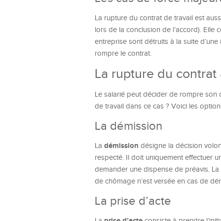
La rupture du contrat de travail est aus
lors de la conclusion de l’accord). Ell
entreprise sont détruits à la suite d’u
rompre le contrat.
La rupture du contrat à
Le salarié peut décider de rompre son c
de travail dans ce cas ? Voici les optio
La démission
démission
La
désigne la décision volont
respecté. Il doit uniquement effectuer 
demander une dispense de préavis. La
de chômage n’est versée en cas de dé
La prise d’acte
prise d’acte
La
consiste à prendre l’init