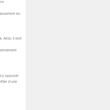
ons
classement du
 Ainsi, il doit
icenciement
 s’y opposer.
fiter d’une