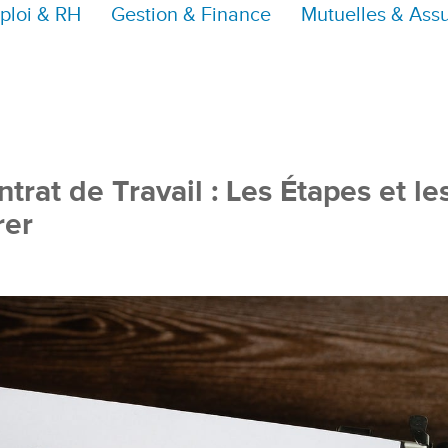
ploi & RH
Gestion & Finance
Mutuelles & Ass
trat de Travail : Les Étapes et le
rer