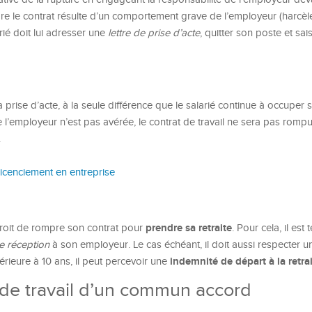
re le contrat résulte d’un comportement grave de l’employeur (harcèl
rié doit lui adresser une
lettre de prise d’acte
, quitter son poste et sais
 prise d’acte, à la seule différence que le salarié continue à occuper 
de l’employeur n’est pas avérée, le contrat de travail ne sera pas rompu
.
 licenciement en entreprise
prendre sa retraite
 droit de rompre son contrat pour
. Pour cela, il est
e réception
à son employeur. Le cas échéant, il doit aussi respecter un
indemnité de départ à la retra
upérieure à 10 ans, il peut percevoir une
 de travail d’un commun accord